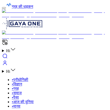
ग्रह की धड़कन
Hi
Hi
•
प्रौद्योगिकी
•
विज्ञान
•
ग्रह
•
समाज
•
पैसा
•
आज की दुनिया
•
मानव