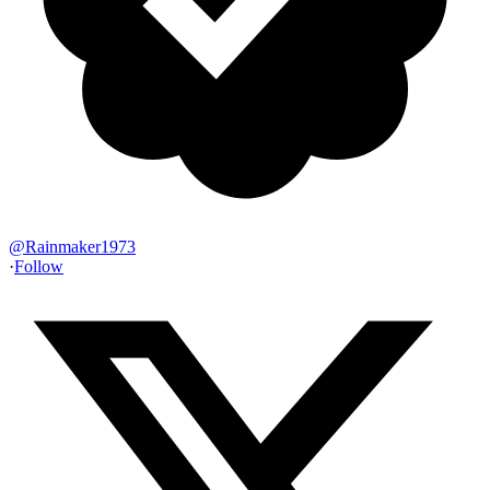
@
Rainmaker1973
·
Follow