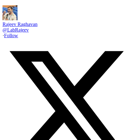
Rajeev Raghavan
@
LabRajeev
·
Follow