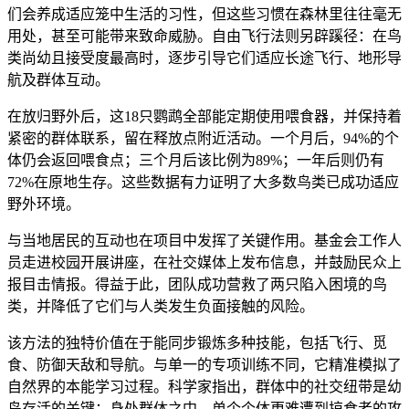
们会养成适应笼中生活的习性，但这些习惯在森林里往往毫无
用处，甚至可能带来致命威胁。自由飞行法则另辟蹊径：在鸟
类尚幼且接受度最高时，逐步引导它们适应长途飞行、地形导
航及群体互动。
在放归野外后，这18只鹦鹉全部能定期使用喂食器，并保持着
紧密的群体联系，留在释放点附近活动。一个月后，94%的个
体仍会返回喂食点；三个月后该比例为89%；一年后则仍有
72%在原地生存。这些数据有力证明了大多数鸟类已成功适应
野外环境。
与当地居民的互动也在项目中发挥了关键作用。基金会工作人
员走进校园开展讲座，在社交媒体上发布信息，并鼓励民众上
报目击情报。得益于此，团队成功营救了两只陷入困境的鸟
类，并降低了它们与人类发生负面接触的风险。
该方法的独特价值在于能同步锻炼多种技能，包括飞行、觅
食、防御天敌和导航。与单一的专项训练不同，它精准模拟了
自然界的本能学习过程。科学家指出，群体中的社交纽带是幼
鸟存活的关键：身处群体之中，单个个体更难遭到掠食者的攻