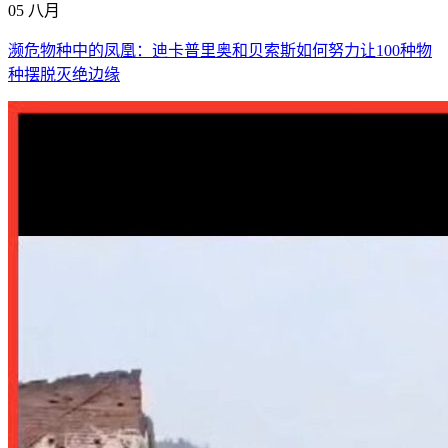
05 八月
濒危物种中的凤凰：迪卡普里奥和贝索斯如何努力让100种物
种摆脱灭绝边缘