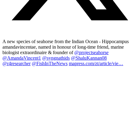
A new species of seahorse from the Indian Ocean - Hippocampus
amandavincentae, named in honour of long-time friend, marine
biologist extraordinaire & founder of
@projectseahorse
@AmandaVincent1
@syngnathids
@ShaluKannan08
@r4researcher
@FishInTheNews
mapress.com/zt/article/vie…