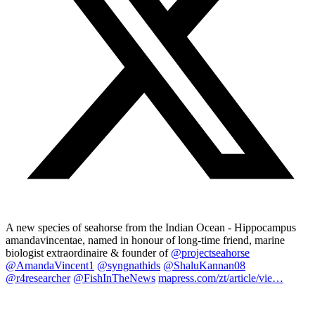
A new species of seahorse from the Indian Ocean - Hippocampus
amandavincentae, named in honour of long-time friend, marine
biologist extraordinaire & founder of
@projectseahorse
@AmandaVincent1
@syngnathids
@ShaluKannan08
@r4researcher
@FishInTheNews
mapress.com/zt/article/vie…