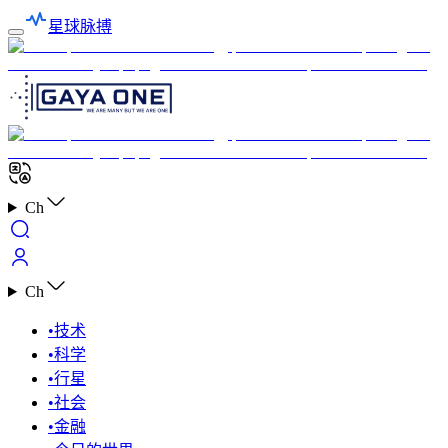
星球脉搏
Ch
Ch
•
技术
•
科学
•
行星
•
社会
•
金融