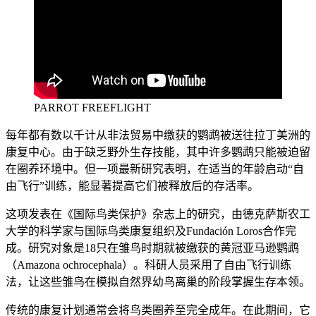
PARROT FREEFLIGHT
每年都有数以千计从非法贸易中缴获的鹦鹉被送往拉丁美洲的
康复中心。由于缺乏野外生存技能，其中许多鹦鹉只能被迫留
在圈养环境中。但一项最新研究表明，在适当的年龄启动“自
由飞行”训练，能显著提高它们被释放后的存活率。
这项发表在《国际鸟类保护》杂志上的研究，由德克萨斯农工
大学的科学家与国际鸟类康复组织及Fundación Loros合作完
成。研究对象是18只在雏鸟时期就被缴获的黄冠亚马逊鹦鹉
（Amazona ochrocephala）。科研人员采用了自由飞行训练
法，让这些雏鸟在模拟自然界幼鸟离巢的阶段掌握生存本领。
传统的康复计划通常会将鸟类圈养至完全成年。在此期间，它