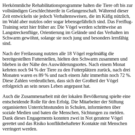
Herkömmliche Rehabilitationsprogramme halten die Tiere oft bis zur
vollständigen Geschlechtsreife in Gefangenschaft. Während dieser
Zeit entwickeln sie jedoch Verhaltensweisen, die im Käfig nützlich,
im Wald aber nutzlos oder sogar lebensgefährlich sind. Das Freiflug-
Training setzt hier früher an: Die Vögel werden schrittweise an
Langstreckenflüge, Orientierung im Gelände und das Verhalten im
Schwarm gewöhnt, solange sie noch jung und besonders lernfähig
sind.
Nach der Freilassung nutzten alle 18 Vögel regelmäßig die
bereitgestellten Futterstellen, hielten den Schwarm zusammen und
blieben in der Nähe des Auswilderungsortes. Nach einem Monat
kehrten noch 94 % der Tiere zu den Futterplätzen zurück, nach drei
Monaten waren es 89 % und nach einem Jahr immerhin noch 72 %.
Diese Zahlen verdeutlichen, dass sich der Großteil der Vögel
erfolgreich an sein neues Leben angepasst hat.
Auch die Zusammenarbeit mit der lokalen Bevölkerung spielte eine
entscheidende Rolle für den Erfolg. Die Mitarbeiter der Stiftung
organisierten Unterrichtsstunden in Schulen, informierten über
soziale Medien und baten die Menschen, Sichtungen zu melden.
Dank dieses Engagements konnten zwei in Not geratene Vögel
gerettet und das Risiko konfliktbehafteter Kontakte mit Menschen
verringert werden.