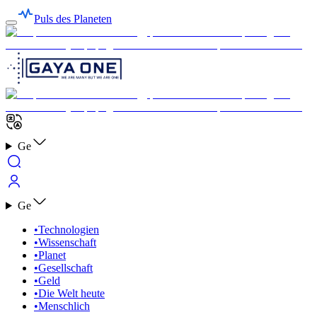
Puls des Planeten
Ge
Ge
•
Technologien
•
Wissenschaft
•
Planet
•
Gesellschaft
•
Geld
•
Die Welt heute
•
Menschlich