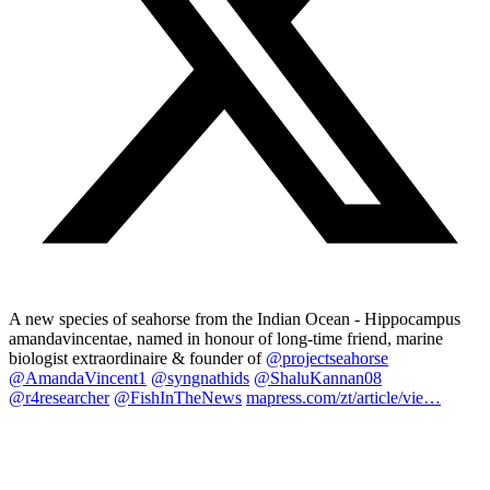
A new species of seahorse from the Indian Ocean - Hippocampus
amandavincentae, named in honour of long-time friend, marine
biologist extraordinaire & founder of
@projectseahorse
@AmandaVincent1
@syngnathids
@ShaluKannan08
@r4researcher
@FishInTheNews
mapress.com/zt/article/vie…