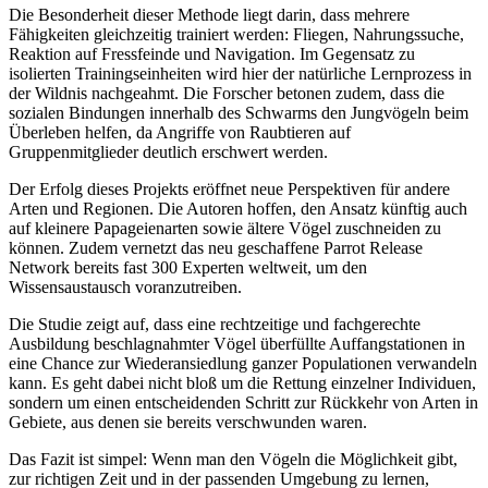
Die Besonderheit dieser Methode liegt darin, dass mehrere
Fähigkeiten gleichzeitig trainiert werden: Fliegen, Nahrungssuche,
Reaktion auf Fressfeinde und Navigation. Im Gegensatz zu
isolierten Trainingseinheiten wird hier der natürliche Lernprozess in
der Wildnis nachgeahmt. Die Forscher betonen zudem, dass die
sozialen Bindungen innerhalb des Schwarms den Jungvögeln beim
Überleben helfen, da Angriffe von Raubtieren auf
Gruppenmitglieder deutlich erschwert werden.
Der Erfolg dieses Projekts eröffnet neue Perspektiven für andere
Arten und Regionen. Die Autoren hoffen, den Ansatz künftig auch
auf kleinere Papageienarten sowie ältere Vögel zuschneiden zu
können. Zudem vernetzt das neu geschaffene Parrot Release
Network bereits fast 300 Experten weltweit, um den
Wissensaustausch voranzutreiben.
Die Studie zeigt auf, dass eine rechtzeitige und fachgerechte
Ausbildung beschlagnahmter Vögel überfüllte Auffangstationen in
eine Chance zur Wiederansiedlung ganzer Populationen verwandeln
kann. Es geht dabei nicht bloß um die Rettung einzelner Individuen,
sondern um einen entscheidenden Schritt zur Rückkehr von Arten in
Gebiete, aus denen sie bereits verschwunden waren.
Das Fazit ist simpel: Wenn man den Vögeln die Möglichkeit gibt,
zur richtigen Zeit und in der passenden Umgebung zu lernen,