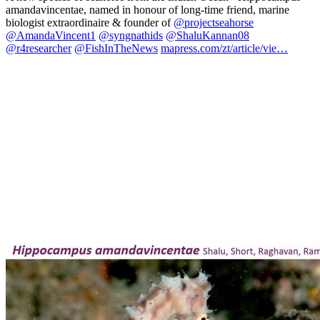
amandavincentae, named in honour of long-time friend, marine
biologist extraordinaire & founder of
@projectseahorse
@AmandaVincent1
@syngnathids
@ShaluKannan08
@r4researcher
@FishInTheNews
mapress.com/zt/article/vie…