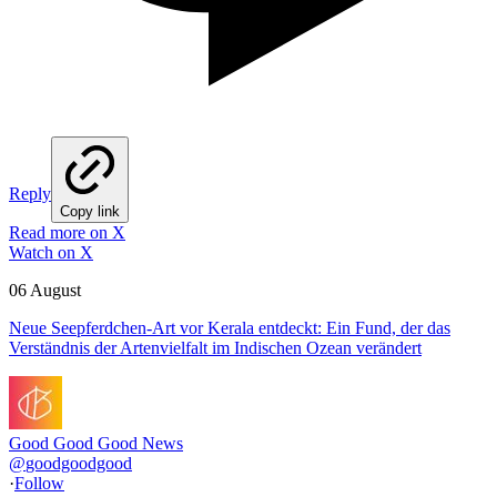
Reply
Copy link
Read more on X
Watch on X
06 August
Neue Seepferdchen-Art vor Kerala entdeckt: Ein Fund, der das
Verständnis der Artenvielfalt im Indischen Ozean verändert
Good Good Good News
@
goodgoodgood
·
Follow