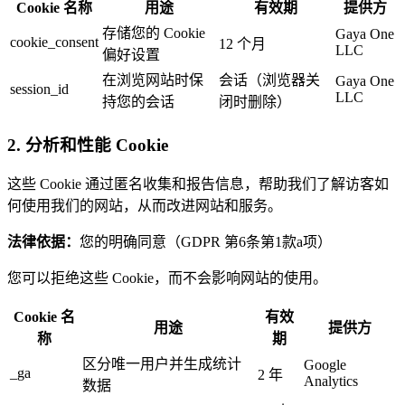
Cookie 名称
用途
有效期
提供方
存储您的 Cookie
Gaya One
cookie_consent
12 个月
LLC
偏好设置
在浏览网站时保
会话（浏览器关
Gaya One
session_id
LLC
持您的会话
闭时删除）
2. 分析和性能 Cookie
这些 Cookie 通过匿名收集和报告信息，帮助我们了解访客如
何使用我们的网站，从而改进网站和服务。
法律依据：
您的明确同意（GDPR 第6条第1款a项）
您可以拒绝这些 Cookie，而不会影响网站的使用。
Cookie 名
有效
用途
提供方
称
期
区分唯一用户并生成统计
Google
_ga
2 年
Analytics
数据