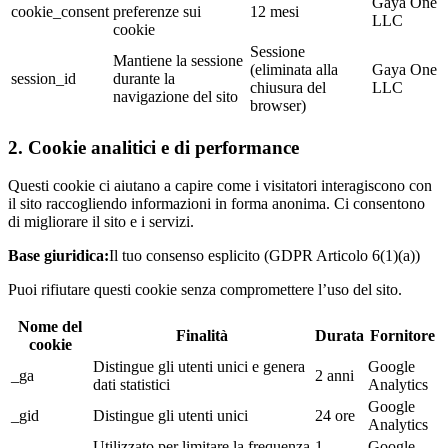
Gaya One
cookie_consent
preferenze sui
12 mesi
LLC
cookie
Sessione
Mantiene la sessione
(eliminata alla
Gaya One
session_id
durante la
chiusura del
LLC
navigazione del sito
browser)
2. Cookie analitici e di performance
Questi cookie ci aiutano a capire come i visitatori interagiscono con
il sito raccogliendo informazioni in forma anonima. Ci consentono
di migliorare il sito e i servizi.
Base giuridica:
Il tuo consenso esplicito (GDPR Articolo 6(1)(a))
Puoi rifiutare questi cookie senza compromettere l’uso del sito.
Nome del
Finalità
Durata
Fornitore
cookie
Distingue gli utenti unici e genera
Google
_ga
2 anni
dati statistici
Analytics
Google
_gid
Distingue gli utenti unici
24 ore
Analytics
Utilizzato per limitare la frequenza
1
Google