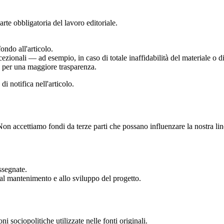
te obbligatoria del lavoro editoriale.
ndo all'articolo.
cezionali — ad esempio, in caso di totale inaffidabilità del materiale o di
e per una maggiore trasparenza.
i notifica nell'articolo.
on accettiamo fondi da terze parti che possano influenzare la nostra line
ssegnate.
 al mantenimento e allo sviluppo del progetto.
i sociopolitiche utilizzate nelle fonti originali.