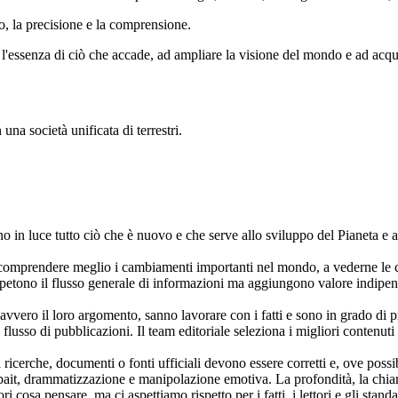
o, la precisione e la comprensione.
l'essenza di ciò che accade, ad ampliare la visione del mondo e ad acqui
una società unificata di terrestri.
n luce tutto ciò che è nuovo e che serve allo sviluppo del Pianeta e al b
omprendere meglio i cambiamenti importanti nel mondo, a vederne le cau
petono il flusso generale di informazioni ma aggiungono valore indipende
vvero il loro argomento, sanno lavorare con i fatti e sono in grado di 
lusso di pubblicazioni. Il team editoriale seleziona i migliori contenuti
 ricerche, documenti o fonti ufficiali devono essere corretti e, ove possibi
it, drammatizzazione e manipolazione emotiva. La profondità, la chiare
i cosa pensare, ma ci aspettiamo rispetto per i fatti, i lettori e gli st