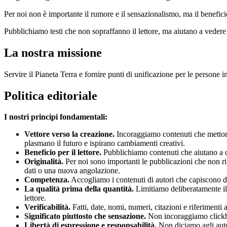
Per noi non è importante il rumore e il sensazionalismo, ma il benefici
Pubblichiamo testi che non sopraffanno il lettore, ma aiutano a vedere 
La nostra missione
Servire il Pianeta Terra e fornire punti di unificazione per le persone in 
Politica editoriale
I nostri principi fondamentali:
Vettore verso la creazione.
Incoraggiamo contenuti che mettono i
plasmano il futuro e ispirano cambiamenti creativi.
Beneficio per il lettore.
Pubblichiamo contenuti che aiutano a c
Originalità.
Per noi sono importanti le pubblicazioni che non ri
dati o una nuova angolazione.
Competenza.
Accogliamo i contenuti di autori che capiscono da
La qualità prima della quantità.
Limitiamo deliberatamente il f
lettore.
Verificabilità.
Fatti, date, nomi, numeri, citazioni e riferimenti a
Significato piuttosto che sensazione.
Non incoraggiamo clickba
Libertà di espressione e responsabilità.
Non diciamo agli autor