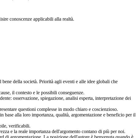
sire conoscenze applicabili alla realtà.
ene della società. Priorità agli eventi e alle idee globali che
se, il contesto e le possibili conseguenze.
nte: osservazione, spiegazione, analisi esperta, interpretazione dei
presentare questioni complesse in modo chiaro e coscienzioso.
 in base alla loro importanza, qualità, argomentazione e beneficio per il
le, verificabili.
zza e la reale importanza dell'argomento contano di più per noi.
andard di argomentazione. La posizione dell'autore è benvenuta quando è