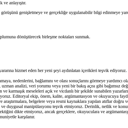
 ve anlayıştır.
rüşünü genişletmeye ve gerçekliğe uygulanabilir bilgi edinmeye yardı
toplumuna dönüştürecek birleşme noktaları sunmak.
arına hizmet eden her yeni şeyi aydınlatan içerikleri teşvik ediyoruz. 
aya, nedenlerini, bağlamını ve olası sonuçlarını görmeye yardımcı olan
, uzman analizi, veri yorumu veya yeni bir bakış açısı gibi bağımsız de
 ve karmaşık meseleleri açık ve vicdanlı bir şekilde sunabilen yazarları
rıyoruz. Editoryal ekip, önem, kalite, argümantasyon ve okuyucuya faydal
lar ve araştırmalara, belgelere veya resmi kaynaklara yapılan atıflar doğ
 ve duygusal manipülasyonu teşvik etmiyoruz. Derinlik, netlik ve konun
ktiğini dikte etmiyoruz, ancak gerçeklere, okuyuculara ve argümantasyo
uniyetle karşılanır.