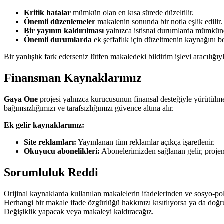
Kritik hatalar
mümkün olan en kısa sürede düzeltilir.
Önemli düzenlemeler
makalenin sonunda bir notla eşlik edilir.
Bir yayının kaldırılması
yalnızca istisnai durumlarda mümkünd
Önemli durumlarda
ek şeffaflık için düzeltmenin kaynağını bel
Bir yanlışlık fark ederseniz lütfen makaledeki bildirim işlevi aracılığıyl
Finansman Kaynaklarımız
Gaya One
projesi yalnızca kurucusunun finansal desteğiyle yürütülmek
bağımsızlığımızı ve tarafsızlığımızı güvence altına alır.
Ek gelir kaynaklarımız:
Site reklamları:
Yayınlanan tüm reklamlar açıkça işaretlenir.
Okuyucu abonelikleri:
Abonelerimizden sağlanan gelir, projenin 
Sorumluluk Reddi
Orijinal kaynaklarda kullanılan makalelerin ifadelerinden ve sosyo-pol
Herhangi bir makale ifade özgürlüğü hakkınızı kısıtlıyorsa ya da doğrud
Değişiklik yapacak veya makaleyi kaldıracağız.