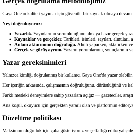
Gerçek doğrulama metodolojimiz
Gaya One'ın kaliteli yayınlar için güvenilir bir kaynak olmaya devam 
Neyi doğruluyoruz:
Yazarlık.
Yayınlarının sorumluluğunu almaya hazır gerçek yazar
Kaynaklar ve gerçekler.
Tarihleri, isimleri, sayıları, alıntılar
Anlam aktarımının doğruluğu.
Alıntı yaparken, aktarırken 
Gerçek ve görüş ayrımı.
Yazarın yorumlarının, sonuçlarının ve
Yazar gereksinimleri
Yalnızca kimliği doğrulanmış bir kullanıcı Gaya One'da yazar olabilir.
Her içeriğin arkasında, çalışmasının doğruluğunu, dürüstlüğünü ve kal
Farklı mesleki deneyimlere sahip yazarlara açığız — gazeteciler, araştır
Ana koşul, okuyucu için gerçekten yararlı olan ve platformun editoryal
Düzeltme politikası
Maksimum doğruluk için çaba gösteriyoruz ve şeffaflığı editoryal çalı