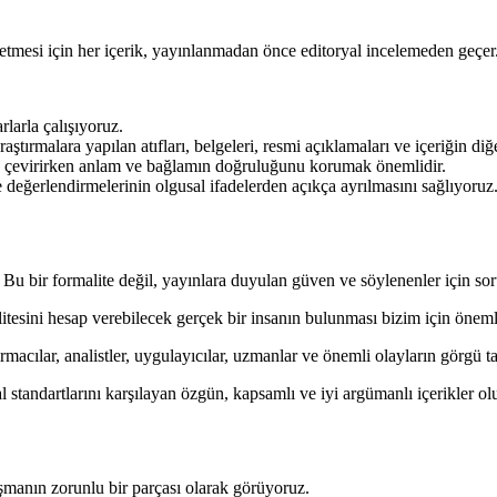
etmesi için her içerik, yayınlanmadan önce editoryal incelemeden geçer
larla çalışıyoruz.
ı, araştırmalara yapılan atıfları, belgeleri, resmi açıklamaları ve içeriğin 
ve çevirirken anlam ve bağlamın doğruluğunu korumak önemlidir.
 değerlendirmelerinin olgusal ifadelerden açıkça ayrılmasını sağlıyoruz
 Bu bir formalite değil, yayınlara duyulan güven ve söylenenler için so
itesini hesap verebilecek gerçek bir insanın bulunması bizim için önemli
macılar, analistler, uygulayıcılar, uzmanlar ve önemli olayların görgü ta
 standartlarını karşılayan özgün, kapsamlı ve iyi argümanlı içerikler ol
şmanın zorunlu bir parçası olarak görüyoruz.