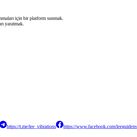
anmaları için bir platform sunmak.
ları yaratmak.
https://t.me/lee_vibrations
https://www.facebook.com/leeguiderea