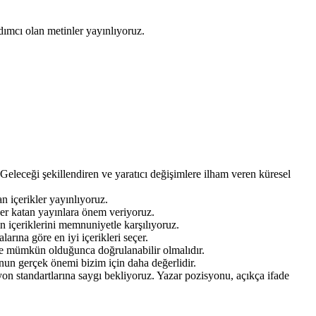
mcı olan metinler yayınlıyoruz.
Geleceği şekillendiren ve yaratıcı değişimlere ilham veren küresel
 içerikler yayınlıyoruz.
ğer katan yayınlara önem veriyoruz.
n içeriklerini memnuniyetle karşılıyoruz.
arına göre en iyi içerikleri seçer.
ru ve mümkün olduğunca doğrulanabilir olmalıdır.
un gerçek önemi bizim için daha değerlidir.
n standartlarına saygı bekliyoruz. Yazar pozisyonu, açıkça ifade