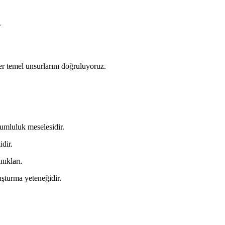
.
diğer temel unsurlarını doğruluyoruz.
.
rumluluk meselesidir.
dir.
nıkları.
uşturma yeteneğidir.