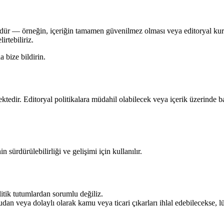
ür — örneğin, içeriğin tamamen güvenilmez olması veya editoryal kural
irtebiliriz.
a bize bildirin.
tedir. Editoryal politikalara müdahil olabilecek veya içerik üzerinde b
sürdürülebilirliği ve gelişimi için kullanılır.
itik tutumlardan sorumlu değiliz.
an veya dolaylı olarak kamu veya ticari çıkarları ihlal edebilecekse, lüt