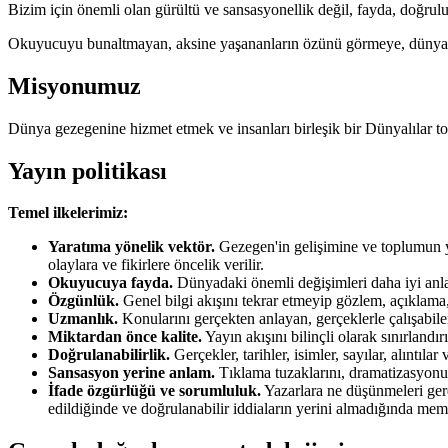
Bizim için önemli olan gürültü ve sansasyonellik değil, fayda, doğruluk
Okuyucuyu bunaltmayan, aksine yaşananların özünü görmeye, dünya gö
Misyonumuz
Dünya gezegenine hizmet etmek ve insanları birleşik bir Dünyalılar 
Yayın politikası
Temel ilkelerimiz:
Yaratıma yönelik vektör.
Gezegen'in gelişimine ve toplumun yar
olaylara ve fikirlere öncelik verilir.
Okuyucuya fayda.
Dünyadaki önemli değişimleri daha iyi anlam
Özgünlük.
Genel bilgi akışını tekrar etmeyip gözlem, açıklama
Uzmanlık.
Konularını gerçekten anlayan, gerçeklerle çalışabilen
Miktardan önce kalite.
Yayın akışını bilinçli olarak sınırlandı
Doğrulanabilirlik.
Gerçekler, tarihler, isimler, sayılar, alıntı
Sansasyon yerine anlam.
Tıklama tuzaklarını, dramatizasyonu
İfade özgürlüğü ve sorumluluk.
Yazarlara ne düşünmeleri gere
edildiğinde ve doğrulanabilir iddiaların yerini almadığında memn