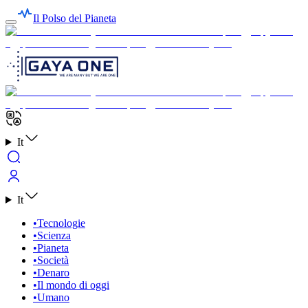
Il Polso del Pianeta
It
It
•
Tecnologie
•
Scienza
•
Pianeta
•
Società
•
Denaro
•
Il mondo di oggi
•
Umano