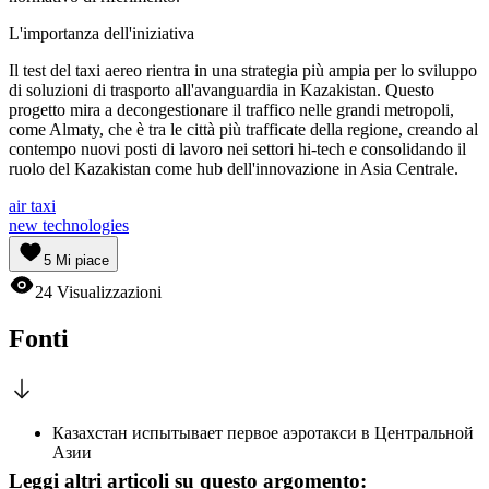
L'importanza dell'iniziativa
Il test del taxi aereo rientra in una strategia più ampia per lo sviluppo
di soluzioni di trasporto all'avanguardia in Kazakistan. Questo
progetto mira a decongestionare il traffico nelle grandi metropoli,
come Almaty, che è tra le città più trafficate della regione, creando al
contempo nuovi posti di lavoro nei settori hi-tech e consolidando il
ruolo del Kazakistan come hub dell'innovazione in Asia Centrale.
air taxi
new technologies
5
Mi piace
24
Visualizzazioni
Fonti
Казахстан испытывает первое аэротакси в Центральной
Азии
Leggi altri articoli su questo argomento: