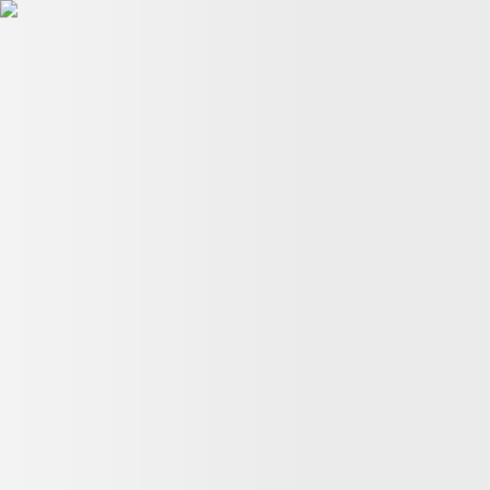
星球脉搏
Ch
Ch
tourism
22:14, 09 五月
首届加勒比可持续旅游竞赛：获胜项目及其如何
幕，是中国最大旅游项目之一
07:23, 12 七月
迪拜：将不可能变
呼吸永恒
22:07, 15 五月
2026年联合国教科文组织新增世界地
熊更重要？男子因低头刷手机无视棕熊靠近，场面惊险
13:03, 
14:35, 27 四月
日本530万株粉蝶花竞相绽放：常陆海滨公园庆祝
返回顶部