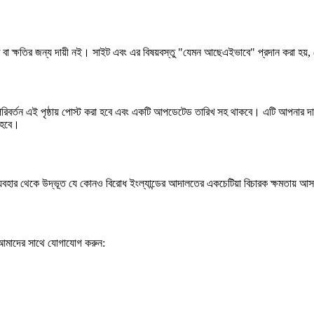
ি বা ক্ষতির জন্য দায়ী নই। সাইট এবং এর বিষয়বস্তু "যেমন আছেএইভাবে" প্রদান করা হয়,
িবর্তন এই পৃষ্ঠায় পোস্ট করা হবে এবং একটি আপডেটেড তারিখ সহ থাকবে। এটি আপনার দায়
য হবে।
 ব্যবহার থেকে উদ্ভূত যে কোনও বিরোধ ইংল্যান্ডের আদালতের একচেটিয়া বিচারক ক্ষমতায় আ
ে আমাদের সাথে যোগাযোগ করুন: