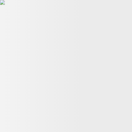
星球脉搏
Ch
Ch
Disclosing
09:53, 09 七月
月球惊现神秘结构：卢·埃里松多披露惊人细节
03
史上最黑暗的一页
16:44, 05 七月
UAP承认在即：众议员安娜·
美国情报总监公开新冠起源解密文件，直指福奇涉嫌误导国会
0
日本，再到法国议会听证会
06:12, 07 七月
身体能否承受同时感
何改写全球能源格局：蒂姆·伯切特论公开阻碍与零点能
20:28,
追讨的46段UAP视频中的8段
16:41, 08 五月
UAP首批解密文件