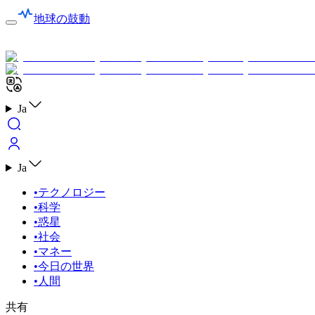
地球の鼓動
Ja
Ja
•
テクノロジー
•
科学
•
惑星
•
社会
•
マネー
•
今日の世界
•
人間
共有