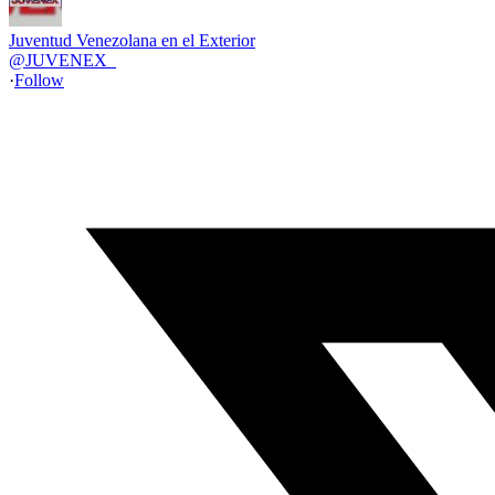
Juventud Venezolana en el Exterior
@
JUVENEX_
·
Follow