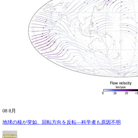
08 8月
地球の核が突如、回転方向を反転—科学者も原因不明