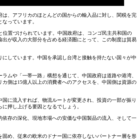
府は、アフリカのほとんどの国からの輸入品に対し、関税を完
となっています。
と位置づけられています。中国政府は、コンゴ民主共和国の
輸出が収入の大部分を占める経済圏にとって、この制度は貿易
りにしています。中国を承認し台湾と接触を持たない国々が中
。
ーラムや「一帯一路」構想を通じて、中国政府は道路や港湾、
カ側は15億人以上の消費者へのアクセスを、中国側は資源の
中国に流入すれば、物流ルートが変更され、投資の一部が振り
らに押し上げる要因となるでしょう。
的依存の深化、現地市場への安価な中国製品の流入、そして一
を固め、従来の欧米のドナー国に依存しないパートナー層を形