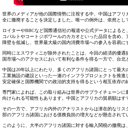
世界のメディアが他の国際情勢に注視する中、中国はアフリ
全に撤廃することを決定しました。唯一の例外は、依然とし
ロイターやBBCなど国際通信社の報道や公式データによる
コバルトやコートジボワールのカカオといった品目を含め、
障壁を低減し、世界最大級の国内消費市場への参入を容易に
同時にエスワティニが除外されたことは、今回の経済的優遇
国市場へのアクセスにおいて有利な条件を得る一方で、台北
中国は20年以上にわたり、多くのアフリカ諸国にとって最
工業施設の建設といった一連のインフラプロジェクトを推進
安定確保と国際機関での政治的支持を得るという相互依存の
専門家によれば、この取り組みは世界のサプライチェーンに
向けられる可能性もあります。中国とアフリカの貿易額はすで
その一方で、アフリカ内外のアナリストからは潜在的なリス
部のアフリカ諸国における債務負担の増大などが懸念されて
このように、大半のアフリカ諸国に対する輸入関税の撤廃は