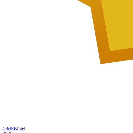
@
MSBIntel