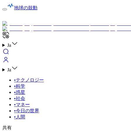
地球の鼓動
Ja
Ja
•
テクノロジー
•
科学
•
惑星
•
社会
•
マネー
•
今日の世界
•
人間
共有