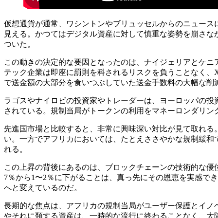
仮想通貨が通常、ワシントンやブリュッセルからのニュースに
見える。かつてはデジタル資産に対して慎重な姿勢を崩さな
ついた。
この動きの決定的な要因となったのは、ナイジェリアとケニ
テック企業は即座に罰則を科されるリスクを負うことなく、X
で送金額の大部分を食いつぶしていた送金手数料の大幅な削
ラゴスやナイロビの投資家やトレーダーは、ヨーロッパの投
されている。規制当局がトークンの利用をマネーロンダリン
先進国市場と比較すると、非常に興味深い対比が見て取れる
い。一方でアフリカにおいては、たとえささやかな規制緩和
れる。
この上昇の背後にあるのは、ブロックチェーンの技術的な優
7％から1〜2％に下がることは、真っ先にその恩恵を実感で
へと変えているのだ。
長期的な焦点は、アフリカの規制当局がユーザー保護とイノ
やそれに類する資産は、一時的な流行に終わることなく、大