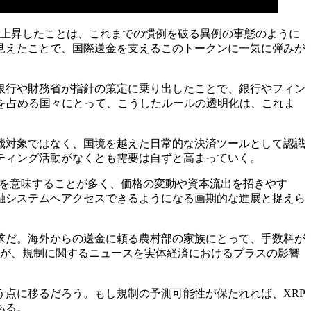
％上昇したことは、これまでの慣例を破る異例の事態のように
見えたことで、国際送金を支えるこのトークンに一気に弾みが
銀行や財務省が指針の策定に乗り出したことで、銀行やフィン
％を占める国々にとって、こうしたルールの透明化は、これま
機対象ではなく、国境を越えた日常的な決済ツールとして認識
ティング活動がなくとも需要は自ずと高まっていく。
化を意味することが多く、価格の変動や資本流出を招きやす
融システムへアクセスできるようになる画期的な進展と捉えら
求だ。海外からの送金に頼る農村部の家族にとって、手数料が
そが、規制に関するニュースを実体経済におけるプラスの影響
点に移るだろう。もし規制の予測可能性が保たれれば、XRP
ある。