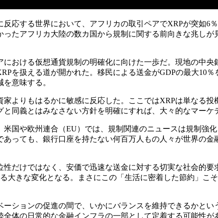
反応する世界において、アフリカの取引ペアでXRPが突如6
かったアフリカ大陸の数カ国から規制に関する前向きな兆しが
アにおける仮想通貨規制の明確化に向けた一歩だ。現地の中央
RPを扱える道が開かれた。移民による送金がGDPの最大10
減を意味する。
資家よりもはるかに敏感に反応した。ここではXRPは単なる投
グと同義とはみなさない方針を明確にすれば、大々的なマーケ
。米国や欧州連合（EU）では、規制関連のニュースは規制強
であっても、銀行口座を持たない何百万人もの人々が世界の金
位性だけではなく、安価で迅速な送金に対する切実な社会的要
きる大きな変化となる。まさにこの「生活に密着した節約」こ
ベーションの促進の間で、いかにバランスを維持できるかという
陸全体の日常的な金融インフラの一部として定着する可能性が