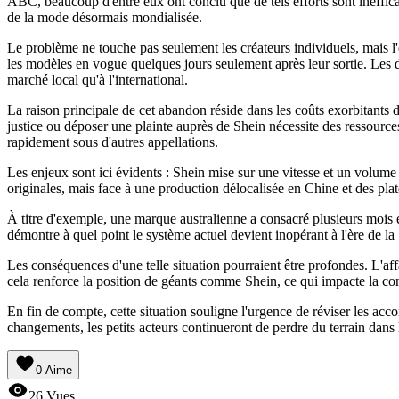
ABC, beaucoup d'entre eux ont conclu que de tels efforts sont inefficac
de la mode désormais mondialisée.
Le problème ne touche pas seulement les créateurs individuels, mais l'
les modèles en vogue quelques jours seulement après leur sortie. Les de
marché local qu'à l'international.
La raison principale de cet abandon réside dans les coûts exorbitants de
justice ou déposer une plainte auprès de Shein nécessite des ressources
rapidement sous d'autres appellations.
Les enjeux sont ici évidents : Shein mise sur une vitesse et un volume
originales, mais face à une production délocalisée en Chine et des pla
À titre d'exemple, une marque australienne a consacré plusieurs mois e
démontre à quel point le système actuel devient inopérant à l'ère de la 
Les conséquences d'une telle situation pourraient être profondes. L'aff
cela renforce la position de géants comme Shein, ce qui impacte la conc
En fin de compte, cette situation souligne l'urgence de réviser les acco
changements, les petits acteurs continueront de perdre du terrain dans
0
Aime
26
Vues