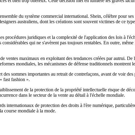
es et bien trop onéreux. Cette décision met en lumière les graves lacunes
ensemble du système commercial international. Shein, célèbre pour ses pr
signers australiens, dont les créations sont souvent victimes de ce type 
s procédures juridiques et la complexité de l'application des lois à l'éc
 considérables qui ne s'avèrent pas toujours rentables. En outre, même lo
 de ventes maximaux en exploitant des tendances créées par autrui. De leu
teformes mondiales, les mécanismes de défense traditionnels montrent le
t des sommes importantes au retrait de contrefaçons, avant de voir des 
« fast fashion ».
aiblissement de la protection de la propriété intellectuelle risque de dé
urrence dans le secteur de la vente au détail à l'échelle mondiale.
rds internationaux de protection des droits à l'ère numérique, particulière
 la course mondiale à la mode.